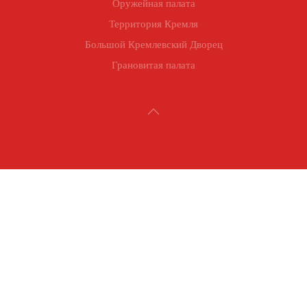
Оружейная палата
Территория Кремля
Большой Кремлевский Дворец
Грановитая палата